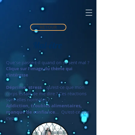
RETOUR
Mal-être
Que se passe-t-il quand on se sent mal ?
Clique sur l'image du thème qui
t'intéresse
Déprime
,
stress
... qu'est-ce que mon
corps essaie de me dire ? Ces réactions
sont-elles normales ?
Addiction, troubles alimentaires,
manque de confiance
... Qu'est-ce que
c'est ?