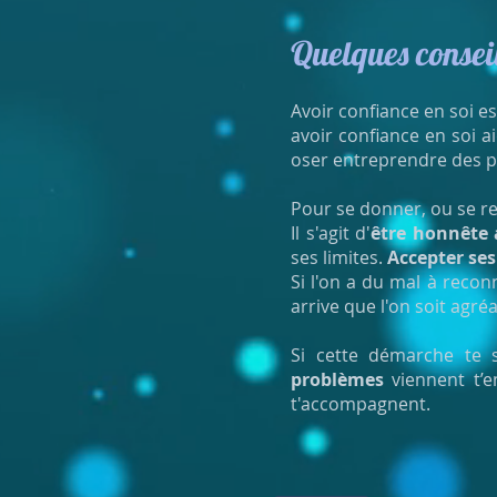
Quelques consei
Avoir confiance en soi e
avoir confiance en soi a
oser entreprendre des pro
Pour se donner, ou se re
Il s'agit d'
être honnête
ses limites.
Accepter ses 
Si l'on a du mal à recon
arrive que l'on soit agré
Si cette démarche te s
problèmes
viennent t’
t'accompagnent.