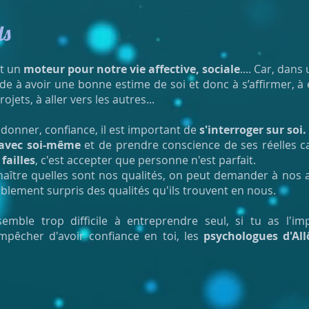
ls
st un
moteur pour notre vie affective, sociale
.... Car, dans
ide à avoir une bonne estime de soi et donc à s’affirmer, à 
jets, à aller vers les autres...
donner, confiance, il est important de
s'interroger sur soi.
 avec soi-même
et de prendre conscience de ses réelles ca
failles
, c'est accepter que personne n'est parfait.
naître quelles sont nos qualités, on peut demander à nos ami
ablement surpris des qualités qu'ils trouvent en nous.
emble trop difficile à entreprendre seul, si tu as l'im
empêcher d'avoir confiance en toi, les
psychologues d'All