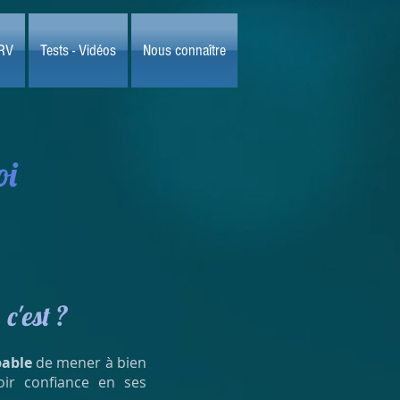
 RV
Tests - Vidéos
Nous connaître
oi
c'est ?
pable
de mener à bien
voir confiance en ses