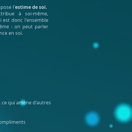
pose l'
estime de soi.
ttribue à soi-même,
oi est donc l'ensemble
ême : on peut parler
nce en soi.
e, ce qui amène d'autres
 compliments