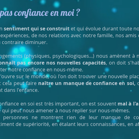
 pas confiance en moi ?
un
sentiment qui se construit
et qui évolue durant toute no
 expériences, de nos relations avec notre famille, nos amis
 contraire diminuer.
angements (physiques, psychologiques...) nous amènent à n
nnaît pas encore nos nouvelles capacités
, on doit s'ha
ecter notre confiance en nous-même.
 s'ouvre sur le monde, où l'on doit trouver une nouvelle plac
 cela peut faire
naître un manque de confiance en soi,
o
t dans l'enfance.
nfiance en soi est très important, on est souvent
mal à l'a
e qui peut nous amener à nous replier sur nous-mêmes.
nes personnes ne montrent rien de leur manque de co
ment de supériorité, en étalant leurs connaissances, en a