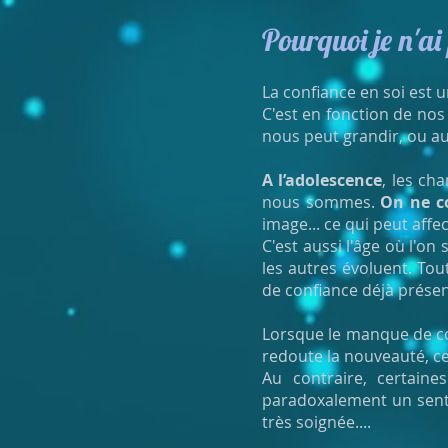
Pourquoi je n'ai
La confiance en soi est 
C'est en fonction de nos
nous peut grandir, ou au
A l’adolescence
, les ch
nous sommes.
On ne co
image... ce qui peut aff
C'est aussi l'âge où l'on
les autres évoluent. Tout
de confiance déjà présen
Lorsque le manque de co
redoute la nouveauté, c
Au contraire, certai
paradoxalement un senti
très soignée....