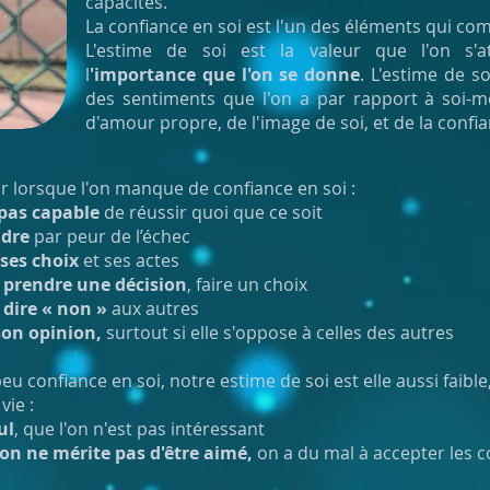
capacités.
La confiance en soi est l'un des éléments qui com
L'estime de soi est la valeur que l'on s'a
l
'importance que l'on se donne
. L'estime de s
des sentiments que l'on a par rapport à soi-m
d'amour propre, de l'image de soi, et de la confia
ir lorsque l'on manque de confiance en soi :
 pas capable
de réussir quoi que ce soit
ndre
par peur de l’échec
 ses choix
et ses actes
prendre une décision
, faire un choix
dire « non »
aux autres
son opinion,
surtout si elle s'oppose à celles des autres
eu confiance en soi, notre estime de soi est elle aussi faibl
ie :
ul
, que l'on n'est pas intéressant
on ne mérite pas d'être aimé,
on a du mal à accepter les