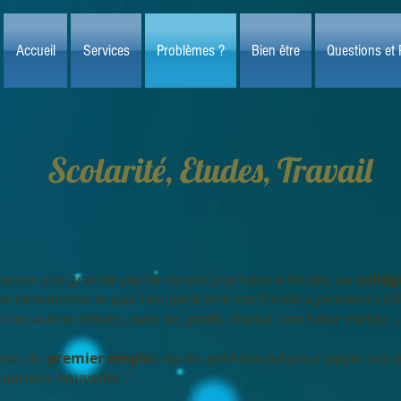
Accueil
Services
Problèmes ?
Bien être
Questions et
Scolarité, Etudes, Travail
asse une grande partie de ses journées à l'école, au
collèg
s de rencontres et que l'on peut être confronté à plusieurs diff
 les autres élèves, avec les profs, choisir son futur métier...
ment du
premier emplo
i, ou du petit boulot pour payer ses 
uations nouvelles ?