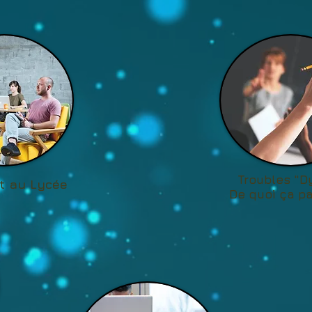
Troubles "D
t au Lycée
De quoi ça pa