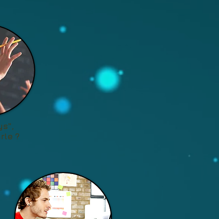
ys",
rle ?