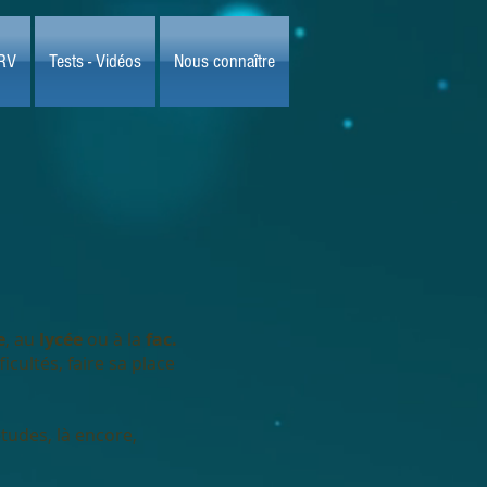
 RV
Tests - Vidéos
Nous connaître
e
, au
lycée
ou à la
fac.
icultés, faire sa place
études, là encore,