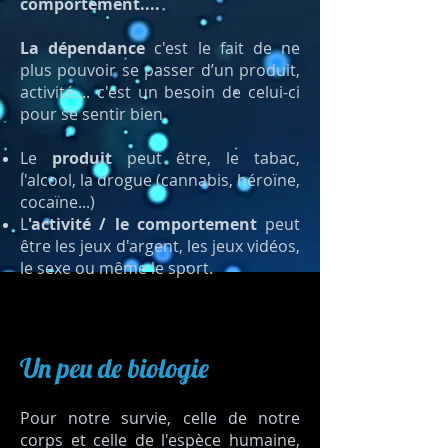
comportement....
La dépendance
c'est le fait de ne
plus pouvoir se passer d’un produit,
activité.... c'est un besoin de celui-ci
pour se sentir bien.
Le
produit
peut être, le tabac,
l'alcool, la drogue (cannabis, héroïne,
cocaïne...)
L
'activité / le comportement
peut
être les jeux d'argent, les jeux vidéos,
le sexe ou même le sport.
Un peu de biologie
Pour notre survie, celle de notre
corps et celle de l'espèce humaine,