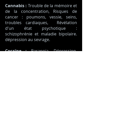
Cannabis :
Trouble de la mémoire et
de la concentration, Risques de
cancer : poumons, vessie, seins,
troubles cardiaques, Révélation
d'un état psychotique :
schizophrénie et maladie bipolaire.
dépression au sevrage.
Cocaïne :
Paranoïa, Dépression,
Violences, Lésions de la cloison
nasale (si cocaïne est sniffée),
détérioration des voies
respiratoires, troubles du rythme
cardiaque, pour les filles
dérèglement hormonal.
Les risques sur notre vie sociale
sont également importants
:
Repli sur soi, isolement, séparations,
rupture familiale, démotivation