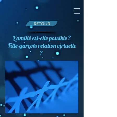
RETOUR
L'amitié est-elle possible ?
Fille-garçon, relation virtuelle
?