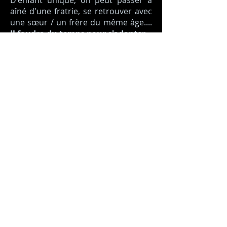
D'enfant unique, on peut passer à
aîné d'une fratrie, se retrouver avec
une sœur / un frère du même âge....
Il faudra du temps pour s'adapter
.
Ne pas avoir d’à priori, rester ouvert
à cette nouvelle expérience peut
nous apporter de bons moments
Enfin, les
demi-frères et sœur
s, fruit
de ce nouveau couple peuvent
arriver.
Les
peurs
reviennent, « Qu'est-ce
que je suis pour mon père (ou ma
mère)? » « Ce Bébé va-t-il me
remplacer ? »
Ces peurs ne sont pas ridicules,
on
peut en parler
avec ses parents ou
le reste de la famille.
Il arrive cependant que
le dialogue
passe difficilement avec sa famille.