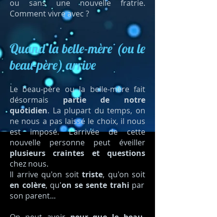
ou sans une nouvelle fratrie.
Comment vivre avec ?
Quand la belle-mère (ou le
beau-père) arrive
Le beau-père ou la belle-mère fait
désormais
partie de notre
quotidien
. La plupart du temps, on
ne nous a pas laissé le choix, il nous
est imposé. L'arrivée de cette
nouvelle personne peut éveiller
plusieurs craintes et questions
chez nous.
Il arrive qu'on soit
triste
, qu'on soit
en colère
, qu'
on se sente trahi
par
son parent...