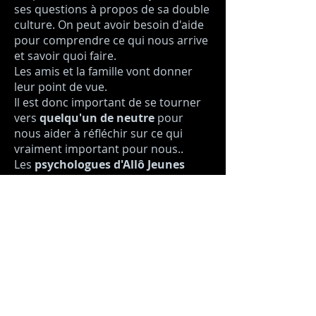
ses questions à propos de sa double
culture. On peut avoir besoin d'aide
pour comprendre ce qui nous arrive
et savoir quoi faire.
Les amis et la famille vont donner
leur point de vue.
Il est donc important de se tourner
vers
quelqu'un de neutre
pour
nous aider à réfléchir sur ce qui
vraiment important pour nous..
Les
psychologues d'Allô Jeunes
peuvent t'écouter et te soutenir.
Ne pas se décourager ni se
renfermer,
s'ouvrir
aux autres,
rencontrer
des gens différents, ne
pas les juger permet de se sentir
bien et de
s'épanouir
là où l'on vit.