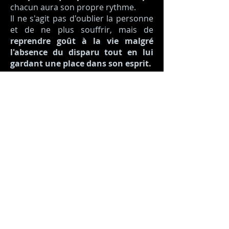
chacun aura son propre rythme.
Il ne s'agit pas d'oublier la personne
et de ne plus souffrir, mais de
reprendre goût à la vie malgré
l'absence du disparu tout en lui
gardant une place dans son esprit.
Parler, et
laisser s'exprimer ses
émotions
en compagnie de
personnes de confiance (amis,
parents...) est important lorsque l'on
est en deuil.
Il n'est pas toujours facile de
parler
en famille
d'un deuil quand il
touche celle-ci de près. Pourtant
l'idéal est d'éviter les silences et de
taire ses émotions. Même si on ne
sait pas quoi dire, chacun peut
parler en famille de ce qu'il ressent.