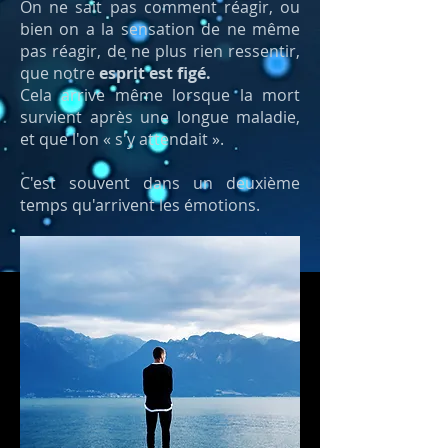
On ne sait pas comment réagir, ou
bien on a la sensation de ne même
pas réagir, de ne plus rien ressentir,
que notre
esprit est figé.
Cela arrive même lorsque la mort
survient après une longue maladie,
et que l'on « s'y attendait ».
C'est souvent dans un deuxième
temps qu'arrivent les émotions.